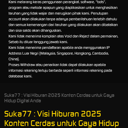
Kami melarang keras penggunaan perangkat, software, "bots",
program atau metode apapun yang diaplikasikan untuk menghasilkan
taruhan yang tidak wajar dan merugikan pihak kami. Penutupan
account akan dilakukan tanpa adanya pemberitahuan terlebih dahulu
dan semua kemenangan dari taruhan yang dilakukan akan dibatalkan
dan sisa saldo akan dihanguskan.
Kami tidak menerima komplain atas Void dan Reject dalam permainan,
Sebab itu diluar tanggung jawab kami.
Kami tidak menerima pendaftaran apabila anda menggunakan IP
Address Luar Negri (Malaysia, Singapore, Hongkong, Cambodia,
China).
Proses Withdraw atau penarikan tidak dapat dilakukan apabila
informasi rekening tertuju berbeda seperti informasi rekening pada
database kami.
Suka77 : Visi Hiburan 2025 Konten Cerdas untuk Gaya
Hidup Digital Anda
Suka77 : Visi Hiburan 2025
Konten Cerdas untuk Gaya Hidup