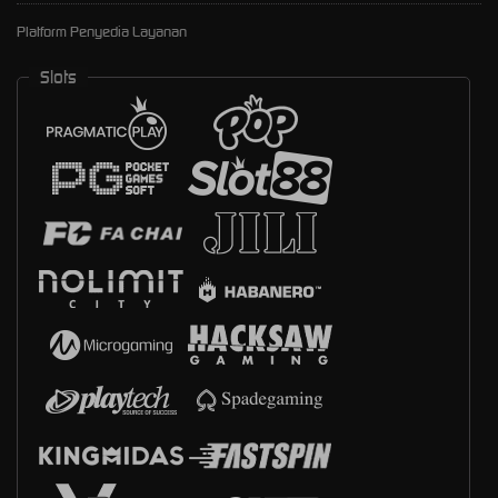
Platform Penyedia Layanan
Slots