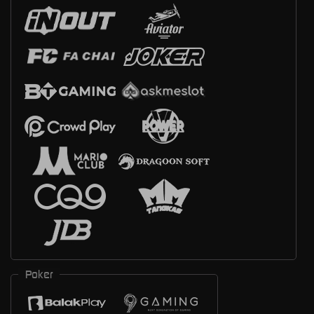
Poker