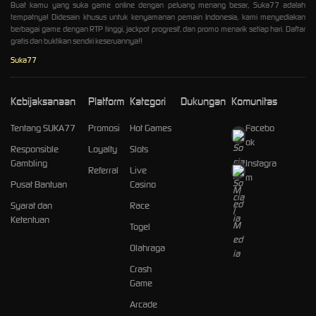
Buat kamu yang suka game online dengan peluang menang besar, Suka77 adalah
tempatnya! Didesain khusus untuk kenyamanan pemain Indonesia, kami menyediakan
berbagai game dengan RTP tinggi, jackpot progresif, dan promo menarik setiap hari. Daftar
gratis dan buktikan sendiri keseruannya!!
Suka77
Kebijaksanaan
Platform
Kategori
Dukungan
Komunitas
Tentang SUKA77
Promosi
Hot Games
Facebo
ok
Responsible
Loyalty
Slots
Gambling
Instagra
Referral
Live
m
Pusat Bantuan
Casino
Syarat dan
Race
Ketentuan
Togel
Olahraga
Crash
Game
Arcade