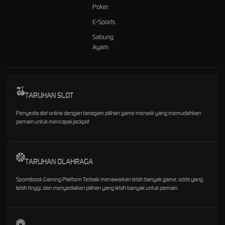
Poker
E-Sports
Sabung
Ayam
TARUHAN SLOT
Penyedia slot online dengan beragam pilihan game menarik yang memudahkan
pemain untuk mencapai jackpot
TARUHAN OLAHRAGA
Sportsbook Gaming Platform Terbaik menawarkan lebih banyak game, odds yang
lebih tinggi, dan menyediakan pilihan yang lebih banyak untuk pemain.