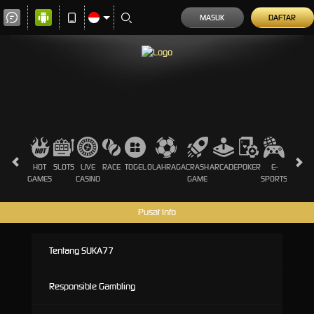
MASUK
DAFTAR
HOT
SLOTS
LIVE
RACE
TOGEL
OLAHRAGA
CRASH
ARCADE
POKER
E-
SABUN
GAMES
CASINO
GAME
SPORTS
AYAM
Pusat Info
Tentang SUKA77
Responsible Gambling