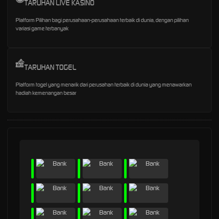
TARUHAN LIVE KASINO
Platform Pilihan bagi perusahaan-perusahaan terbaik di dunia, dengan pilihan
variasi game terbanyak
TARUHAN TOGEL
Platform togel yang menarik dari perusahan terbaik di dunia yang menawarkan
hadiah kemenangan besar