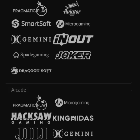
Arcade