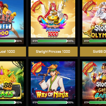
96%
RTP
98%
RTP
Quest 1000
Starlight Princess 1000
Slot88 
95%
RTP
98%
RTP