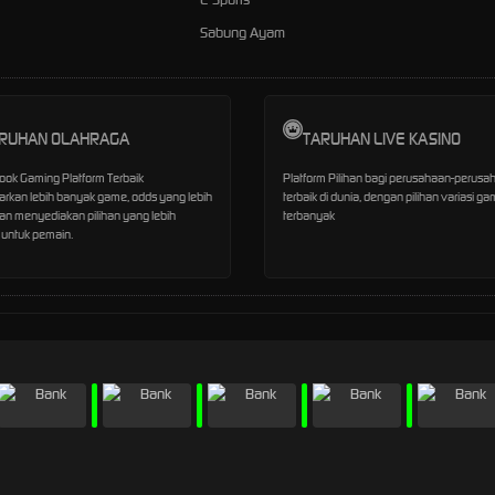
Sabung Ayam
RUHAN OLAHRAGA
TARUHAN LIVE KASINO
ook Gaming Platform Terbaik
Platform Pilihan bagi perusahaan-perusa
kan lebih banyak game, odds yang lebih
terbaik di dunia, dengan pilihan variasi g
 dan menyediakan pilihan yang lebih
terbanyak
untuk pemain.