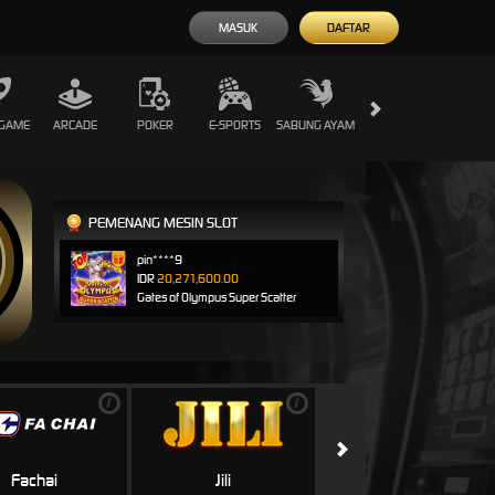
MASUK
DAFTAR
 GAME
ARCADE
POKER
E-SPORTS
SABUNG AYAM
PROMOSI
PEMENANG MESIN SLOT
pin****9
IDR
20,271,600.00
Gates of Olympus Super Scatter
pin****9
IDR
17,073,000.00
Gates of Olympus Super Scatter
i
i
i
pin****9
IDR
14,506,800.00
No Limit City
Starlight Princess Super Scatter
Fachai
Jili
pin****9