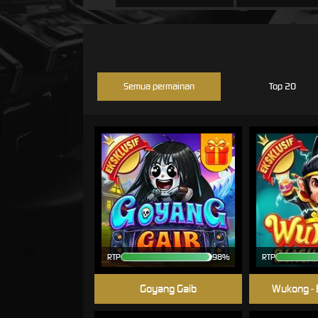
Semua permainan
Top 20
RTP
98%
RTP
Goyang Gaib
Wukong - B