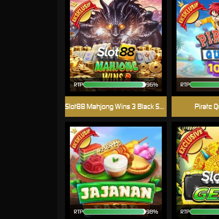
RTP
96%
RTP
Slot88 Mahjong Wins 3 Black Scatter
Pirate 
RTP
98%
RTP