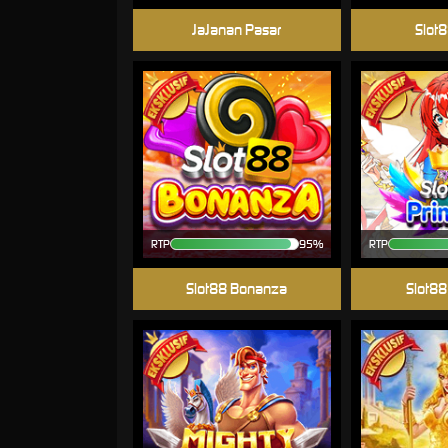
JaJanan Pasar
Slot
RTP
95%
RTP
Slot88 Bonanza
Slot88