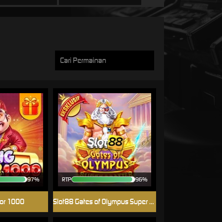
IDR
10,233,000.00
Gates of Olympus Super Scatter
pin****9
IDR
10,032,500.00
Starlight Princess Super Scatter
pin****9
IDR
8,163,000.00
Starlight Princess Super Scatter
pin****9
IDR
7,397,000.00
Starlight Princess Super Scatter
sirb****r
IDR
5,315,000.00
Gates of Olympus 1000
pin****9
97%
RTP
96%
IDR
4,401,600.00
Gates of Olympus Super Scatter
or 1000
Slot88 Gates of Olympus Super Scatter
pin****9
IDR
3,872,400.00