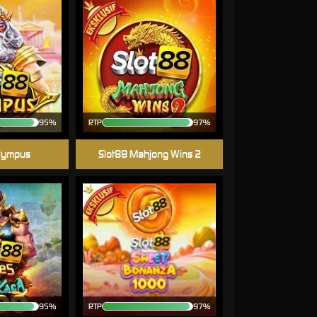
Gates of Olympus Super Scatter
95%
RTP
97%
Olympus
Slot88 Mahjong Wins 2
95%
RTP
97%