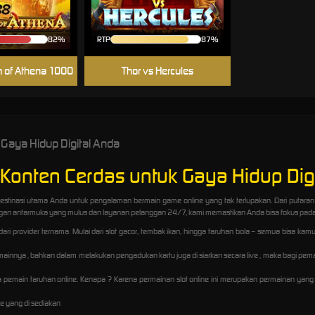
82%
RTP
87%
 of Athena 1000
Thor vs Hercules
 Gaya Hidup Digital Anda
 Konten Cerdas untuk Gaya Hidup Dig
estinasi utama Anda untuk pengalaman bermain game online yang tak terlupakan. Dari putara
n antarmuka yang mulus dan layanan pelanggan 24/7, kami memastikan Anda bisa fokus pada h
ari provider ternama. Mulai dari slot gacor, tembak ikan, hingga taruhan bola – semua bisa 
ainnya , bahkan dalam melakukan pengadukan kartu juga di siarkan secara live , maka bagi pemai
h para pemain taruhan online. Kenapa ? Karena permainan slot online ini merupakan permainan 
ne yang di sediakan