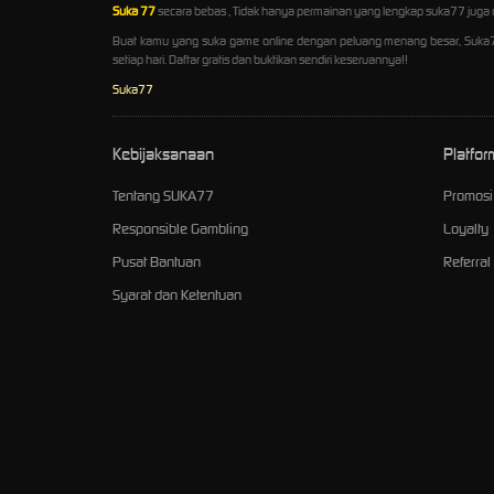
Suka 77
secara bebas , Tidak hanya permainan yang lengkap suka77 juga m
Buat kamu yang suka game online dengan peluang menang besar, Suka77
setiap hari. Daftar gratis dan buktikan sendiri keseruannya!!
Suka77
Kebijaksanaan
Platfor
Tentang SUKA77
Promosi
Responsible Gambling
Loyalty
Pusat Bantuan
Referral
Syarat dan Ketentuan