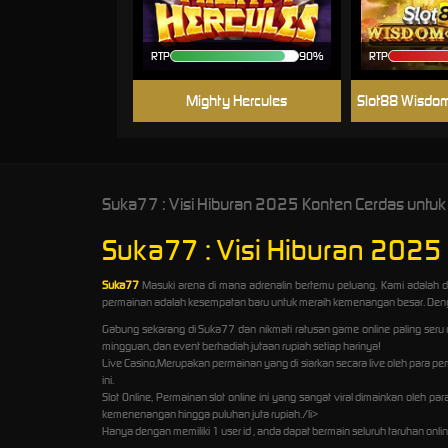
RTP
90%
RTP
Mighty Hercules
Slot88 Wisdom
Suka77 : Visi Hiburan 2025 Konten Cerdas untuk
Suka77 : Visi Hiburan 2025
Suka77
Masuki arena di mana adrenalin bertemu peluang. Kami adalah d
permainan adalah kesempatan baru untuk meraih kemenangan besar. Denga
Gabung sekarang di Suka77 dan nikmati ratusan game online paling seru d
mingguan, dan event berhadiah jutaan rupiah setiap harinya!
Live Casino,Merupakan permainan yang di siarkan secara live oleh para pem
ini.
Slot Online, Permainan slot online ini yang sangat viral dimainkan ole
kemenenangan hingga puluhan juta rupiah./li>
Hanya dengan memiliki 1 user id , anda dapat bermain seluruh taruhan onli