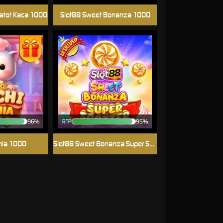
Gatot Kaca 1000
Slot88 Sweet Bonanza 1000
96%
RTP
95%
nia 1000
Slot88 Sweet Bonanza Super Scatter