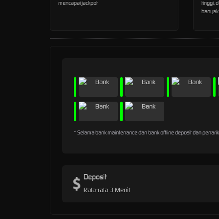
mencapai jackpot
tinggi,
banyak 
* Selama bank maintenance dan bank offline deposit dan penarik
Deposit
Rata-rata 3 Menit