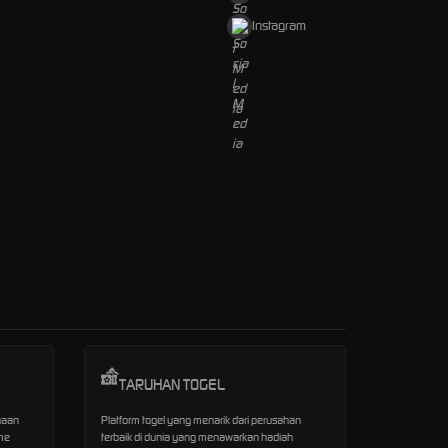
Instagram
TARUHAN TOGEL
haan
Platform togel yang menarik dari perusahan
ame
terbaik di dunia yang menawarkan hadiah