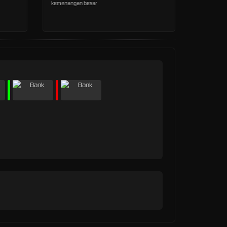
kemenangan besar