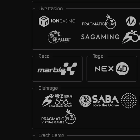
Live Casino
Race
Togel
Olahraga
Crash Game