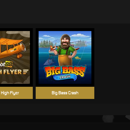
 High Flyer
Big Bass Crash