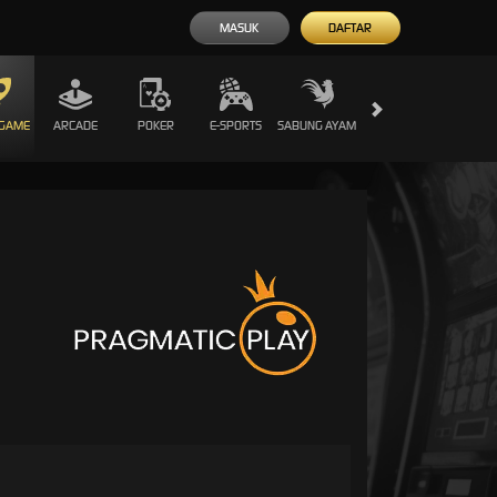
MASUK
DAFTAR
 GAME
ARCADE
POKER
E-SPORTS
SABUNG AYAM
PROMOSI